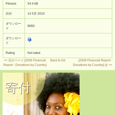
Filesize
54.4 kB
日付
14 5月 2010
ダウンロー
9060
ド
ダウンロー
ド
Rating
Not rated
<< 元のページ [2006 Financial
Back to list
[2008 Financial Report -
Report - Donations by Country]
Donations by Country] 次 >>
寄付