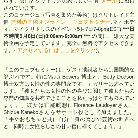
らず、陰門とクリトリスの誇らしい写真
メール
に招待
されています。
このコラージュ（写真を集めた美術）はクリトレイド主
催
無料の国際オンライン ウェブセミナー
,マイボデ
ィ、マイクリトリスのイベント5月7日7-8pm(EST)
***日
本時間5月8日(日)8:00am-9:00am ***
の間に、雄大な美
術企画を予定しています。完全に無料でアクセスできま
す。-
アクセスするにはここをクリック
)。
「このウェブセミナーは、ゲスト演説者たちは国際的な
顔ぶれです。特にMarci Bowers 博士と、Betty Dodson
博士双方は女性の性の専門家です。」ガリーは述べてい
ます。「彼女たちは女性の性の喜びに関して彼女たちの
専門の知識を共有できることを私たちはとても喜んでい
ます。」彼女は官能瞑想にFlorence Laudoyerさん、
Shizue Kanekoさんをサポート役として加えました。
「手やおもちゃと共に自分自身の喜びの芸術の世界へ
と、同時に女性らしさの甘い蜜に導くでしょう。」