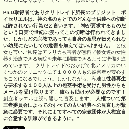
ることになります。”
とゲーリーは言いました。
Ph.D取得者でありクリトレイド所長のブリジット ボ
イセリエルは、神の名のもとでのどんな子供達への切断
は許されない行為だと言います。“神が要求するものだ
という口実で世紀に渡ってこの切断は行われてきまし
た、しかしどの宗教であっても自身の意思が伝えられな
い幼児にたいしての危害を加えてはいけません。”
と彼
女を言い. “私達はアフリカ被害者が無料で彼女達の女性
器を治療できる病院を来年に開業できるように準備を進
めています、 クリトレイドのおかげで北アメリカのい
くつかのクリニックにて１０００人もの被害者が安心す
ることになるでしょう。しかしながら、私達は
性器再生
を要求する１００人以上の包茎手術を受けた男性からも
メールを受け取ります。彼らも助けが必要なのです！
創立者ラエルは繰り返して言及します、
人権ついて第
三者委員会によってのすべての古い経典への見直しが緊
急に必要です、それによてすべての宗教団体が人権宣言
に合意する訓練ができるように。”