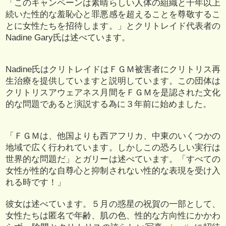
「このキャンペーンは素晴らしい人体の組織と千年以上
続いた性的な羞恥心と罪悪感を超えることを尊敬するこ
とに女性たちを招待します。」とクリトレイド代表者の
Nadine Gary氏は述べています。
Nadine氏はクリトレイドはＦＧＭ被害者にクリトリス再
生治療を提供していますと説明しています。この団体は
クリトリスアウェアネス月間をＦＧＭを是認された文化
的な問題であると演説する為に３年前に始めました。
「ＦＧＭは、他国よりも西アフリカ、中東のいくつかの
地域で広く行われています。しかしこの恐ろしい実行は
世界的な問題だ」とガリーは述べています。「すべての
女性が性的な自尊心と抑制されない性的な表現を受け入
れる時です！」
彼女は述べています。５月の惑星の祝賀の一部として、
女性たちは匿名で年齢、肌の色、性的な方向性にかかわ