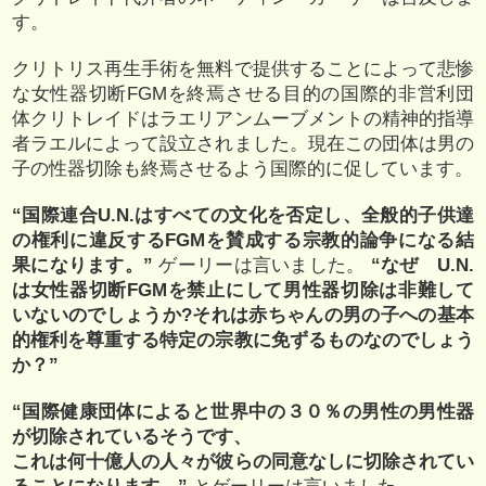
す。
クリトリス再生手術を無料で提供することによって悲惨
な女性器切断FGMを終焉させる目的の国際的非営利団
体クリトレイドはラエリアンムーブメントの精神的指導
者ラエルによって設立されました。現在この団体は男の
子の性器切除も終焉させるよう国際的に促しています。
“国際連合U.N.はすべての文化を否定し、全般的子供達
の権利に違反するFGMを賛成する宗教的論争になる結
果になります。”
ゲーリーは言いました。
“なぜ U.N.
は女性器切断FGMを禁止にして男性器切除は非難して
いないのでしょうか?それは赤ちゃんの男の子への基本
的権利を尊重する特定の宗教に免ずるものなのでしょう
か？”
“国際健康団体によると世界中の３０％の男性の男性器
が切除されているそうです、
これは何十億人の人々が彼らの同意なしに切除されてい