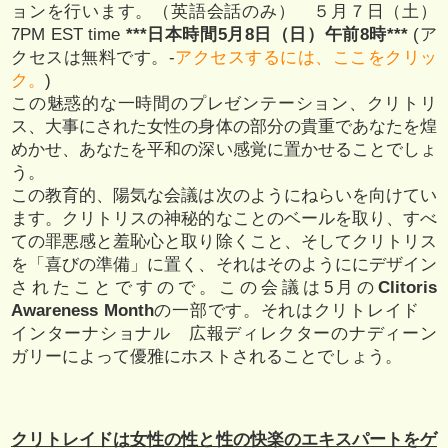
ョンを行います。（英語会話のみ） ５月７日（土）
7PM EST time
***日本時間5月8日（日）午前8時***
(ア
クセスは無料です。-
アクセスするには、ここをクリッ
ク。
)
この魅惑的な一時間のプレゼンテーション、クリトリ
ス、大事にされた女性の身体の部分の貴重であなたを煌
めかせ、あなたを平和の深い感覚に置かせることでしょ
う。
この教育的、陽気な会議は次のようにねらいを向けてい
ます。クリトリスの神秘的なことのベールを取り、すべ
ての罪悪感と羞恥心と取り除くこと、そしてクリトリス
を「喜びの準備」に置く、それはそのようににデザイン
されたことですので。この会議は5月の
Clitoris
Awareness Month
の一部です。それはクリトレイド
インターナショナル 広報ディレクターのナディーン
ガリーによって優雅にホストされることでしょう。
クリトレイドは女性の性と性の快楽のエキスパートをゲ