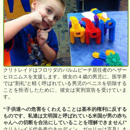
クリトレイドはフロリダのパルムビーチ居住者のヘザー
ヒロニムスを支援します。彼女の４歳の男児に、医学界
では”割礼”と軽く呼ばれている男児のペニスを切除する
ことを拒否したために、彼女は実刑宣告を受けていま
す。
“子供達への危害をくわえることは基本的権利に反する
ものです、私達は文明国と呼ばれている米国が男の赤ち
ゃんへの切断を合法にしていることを理解できません!"
クリトレイド代弁者のネーディン ガーリーは言及しま