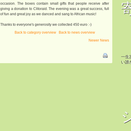
occasion. The boxes contain small gifts that people receive after
giving a donation to Clitoraid. The evening was a great success, full
of fun and great joy as we danced and sang to African music!
Thanks to everyone's generosity we collected 450 euro :-)
Back to category overview
Back to news overview
Newer News
一生
い誰