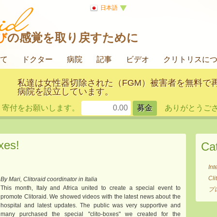
日本語
び
の感覚を取り戻すために
て
ドクター
病院
記事
ビデオ
クリトリスに
私達は女性器切除された（FGM）被害者を無料で
病院を設立しています。
寄付をお願いします。
ありがとうござ
xes!
Ca
Int
Cl
By Mari, Clitoraid coordinator in Italia
This month, Italy and Africa united to create a special event to
プ
promote Clitoraid. We showed videos with the latest news about the
hospital and latest updates. The public was very supportive and
many purchased the special "clito-boxes" we created for the