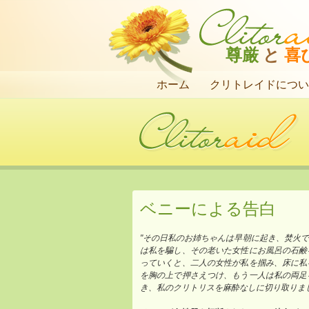
尊厳
と
喜
ホーム
クリトレイドについ
ベニーによる告白
"その日私のお姉ちゃんは早朝に起き、焚火
は私を騙し、その老いた女性にお風呂の石鹸
っていくと、二人の女性が私を掴み、床に私
を胸の上で押さえつけ、もう一人は私の両足
き、私のクリトリスを麻酔なしに切り取りま