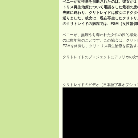
ベニーが女性器を切断されたのは、彼女が１
トリス再生治療について電話をした最初の患
失敗に終わり、クリトレイドは彼女にドクタ
送りました。彼女は、現在再生したクリトリ
のクリトレイドの病院では、FGM（女性器
ベニーが、無理やり奪われた女性の性的感覚を
のは数年前のことです。この協会は、クリト
FGMを終焉し、クリトリス再生治療を広告
クリトレイドのプロジェクトにアフリカの女
クリトレイドのビデオ（日本語字幕オプショ