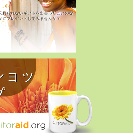
忘れられないギフトを出会ったことのな
かにプレゼントしてみませんか？
ショッ
プ